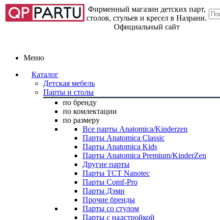
Фирменный магазин детских парт,
столов, стульев и кресел в Назрани.
Официальный сайт
Меню
Каталог
Детская мебель
Парты и столы
по бренду
по комлектации
по размеру
Все парты Anatomica/Kinderzen
Парты Anatomica Classic
Парты Anatomica Kids
Парты Anatomica Premium/KinderZen
Другие парты
Парты TCT Nanotec
Парты Comf-Pro
Парты Дэми
Прочие бренды
Парты со стулом
Парты с надстройкой