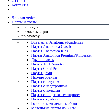
Отзывы
Контакты
Детская мебель
Парты и столы
по бренду
по комлектации
по размеру
Все парты Anatomica/Kinderzen
Парты Anatomica Classic
Парты Anatomica Kids
Парты Anatomica Premium/KinderZen
Другие парты
Парты TCT Nanotec
Парты Comf-Pro
Парты Дэми
Прочие бренды
Парты со стулом
Парты с надстройкой
Парты с полками
Парты с выдвижным ящиком
Парты с тумбой
Готовые комплекты мебели
Маленькие парты до 80 см