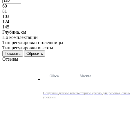
60
81
103
124
145
Глубина, см
По комплектации
Тип регулировки столешницы
Тип регулировки высоты
Сбросить
Отзывы
ОЛьга
Москва
Покупали детское компьютерное кресло для ребёнка, очень
уроками.