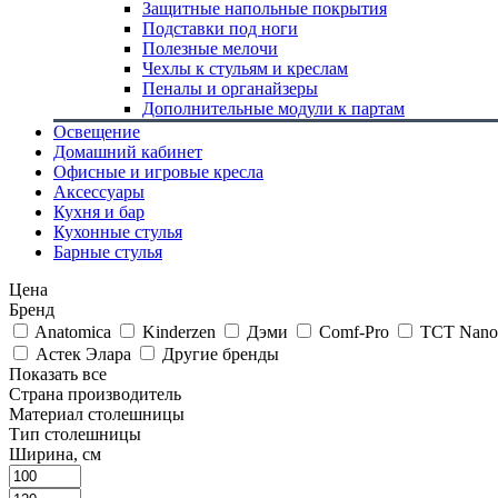
Защитные напольные покрытия
Подставки под ноги
Полезные мелочи
Чехлы к стульям и креслам
Пеналы и органайзеры
Дополнительные модули к партам
Освещение
Домашний кабинет
Офисные и игровые кресла
Аксессуары
Кухня и бар
Кухонные стулья
Барные стулья
Цена
Бренд
Anatomica
Kinderzen
Дэми
Comf-Pro
TCT Nano
Астек Элара
Другие бренды
Показать все
Страна производитель
Материал столешницы
Тип столешницы
Ширина, см