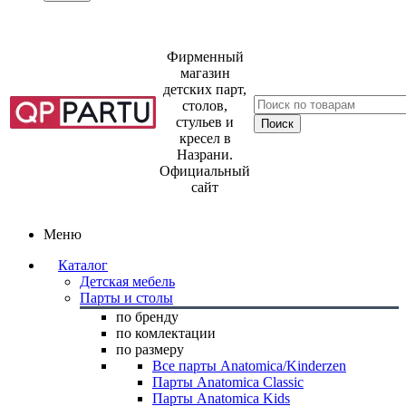
Фирменный
магазин
детских парт,
столов,
стульев и
кресел в
Назрани.
Официальный
сайт
Меню
Каталог
Детская мебель
Парты и столы
по бренду
по комлектации
по размеру
Все парты Anatomica/Kinderzen
Парты Anatomica Classic
Парты Anatomica Kids