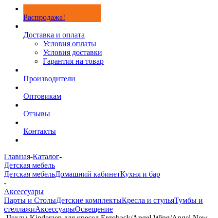
Распродажа!
Доставка и оплата
Условия оплаты
Условия доставки
Гарантия на товар
Производители
Оптовикам
Отзывы
Контакты
Главная
-
Каталог
-
Детская мебель
Детская мебель
Домашний кабинет
Кухня и бар
-
Аксессуары
Парты и Столы
Детские комплекты
Кресла и стулья
Тумбы и
стеллажи
Аксессуары
Освещение
-
Чехлы Kinderzen для кресел Ergoback/Angel Wing/Angel New