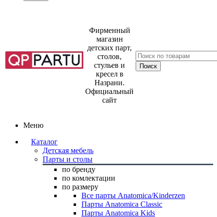
Фирменный
магазин
детских парт,
столов,
стульев и
кресел в
Назрани.
Официальный
сайт
Меню
Каталог
Детская мебель
Парты и столы
по бренду
по комлектации
по размеру
Все парты Anatomica/Kinderzen
Парты Anatomica Classic
Парты Anatomica Kids