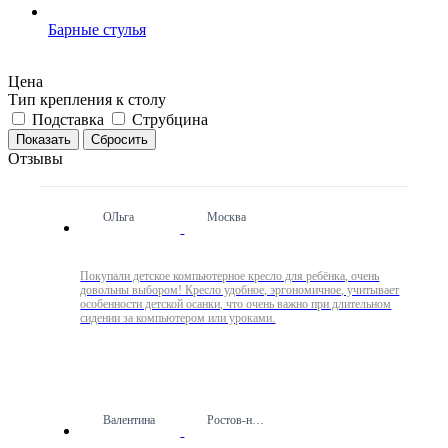
Барные стулья
Цена
Тип крепления к столу
Подставка
Струбцина
Сбросить
Отзывы
ОЛьга
Москва
Покупали детское компьютерное кресло для ребёнка, очень
довольны выбором! Кресло удобное, эргономичное, учитывает
особенности детской осанки, что очень важно при длительном
сидении за компьютером или уроками.
Валентина
Ростов-на-Дону