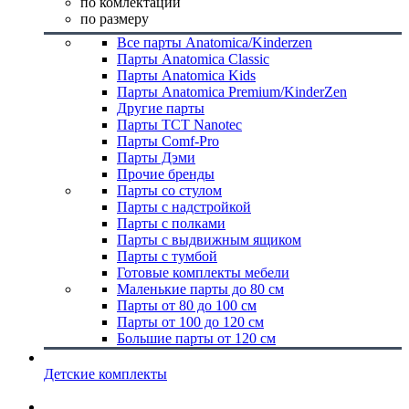
по комлектации
по размеру
Все парты Anatomica/Kinderzen
Парты Anatomica Classic
Парты Anatomica Kids
Парты Anatomica Premium/KinderZen
Другие парты
Парты TCT Nanotec
Парты Comf-Pro
Парты Дэми
Прочие бренды
Парты со стулом
Парты с надстройкой
Парты с полками
Парты с выдвижным ящиком
Парты с тумбой
Готовые комплекты мебели
Маленькие парты до 80 см
Парты от 80 до 100 см
Парты от 100 до 120 см
Большие парты от 120 см
Детские комплекты