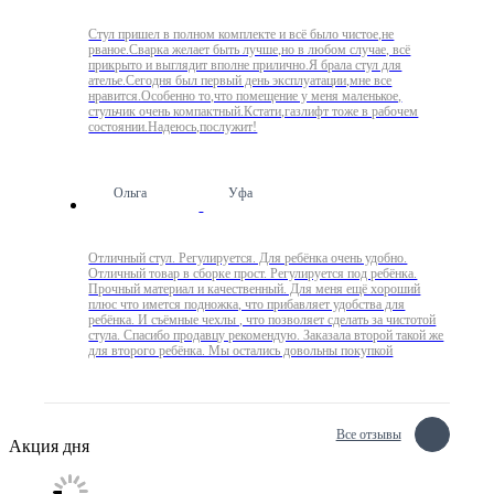
Стул пришел в полном комплекте и всё было чистое,не
рваное.Сварка желает быть лучше,но в любом случае, всё
прикрыто и выглядит вполне прилично.Я брала стул для
ателье.Сегодня был первый день эксплуатации,мне все
нравится.Особенно то,что помещение у меня маленькое,
стульчик очень компактный.Кстати,газлифт тоже в рабочем
состоянии.Надеюсь,послужит!
Ольга
Уфа
Отличный стул. Регулируется. Для ребёнка очень удобно.
Отличный товар в сборке прост. Регулируется под ребёнка.
Прочный материал и качественный. Для меня ещё хороший
плюс что имется подножка, что прибавляет удобства для
ребёнка. И съёмные чехлы , что позволяет сделать за чистотой
стула. Спасибо продавцу рекомендую. Заказала второй такой же
для второго ребёнка. Мы остались довольны покупкой
Все отзывы
Акция дня