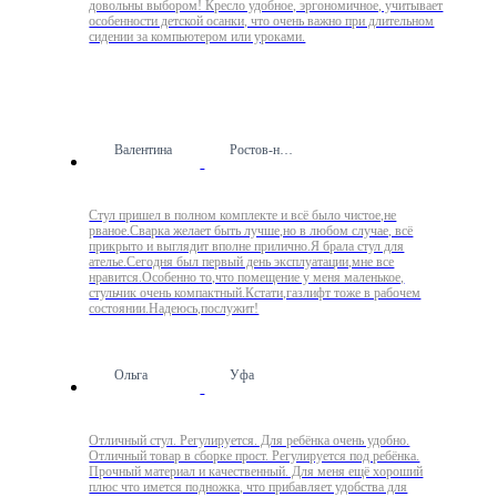
довольны выбором! Кресло удобное, эргономичное, учитывает
особенности детской осанки, что очень важно при длительном
сидении за компьютером или уроками.
Валентина
Ростов-на-Дону
Стул пришел в полном комплекте и всё было чистое,не
рваное.Сварка желает быть лучше,но в любом случае, всё
прикрыто и выглядит вполне прилично.Я брала стул для
ателье.Сегодня был первый день эксплуатации,мне все
нравится.Особенно то,что помещение у меня маленькое,
стульчик очень компактный.Кстати,газлифт тоже в рабочем
состоянии.Надеюсь,послужит!
Ольга
Уфа
Отличный стул. Регулируется. Для ребёнка очень удобно.
Отличный товар в сборке прост. Регулируется под ребёнка.
Прочный материал и качественный. Для меня ещё хороший
плюс что имется подножка, что прибавляет удобства для