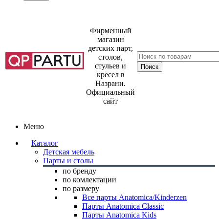
Фирменный
магазин
детских парт,
столов,
стульев и
кресел в
Назрани.
Официальный
сайт
Меню
Каталог
Детская мебель
Парты и столы
по бренду
по комлектации
по размеру
Все парты Anatomica/Kinderzen
Парты Anatomica Classic
Парты Anatomica Kids