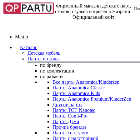
Фирменный магазин детских парт,
столов, стульев и кресел в Назрани.
Официальный сайт
Меню
Каталог
Детская мебель
Парты и столы
по бренду
по комлектации
по размеру
Все парты Anatomica/Kinderzen
Парты Anatomica Classic
Парты Anatomica Kids
Парты Anatomica Premium/KinderZen
Другие парты
Парты TCT Nanotec
Парты Comf-Pro
Парты Дэми
Прочие бренды
Парты со стулом
Парты с надстройкой